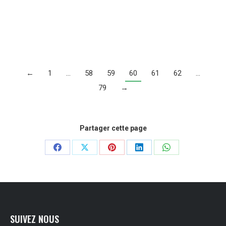
Lire la suite
←
1
…
58
59
60
61
62
…
79
→
Partager cette page
Partager
Partager
Partager
Partager
Partager
sur
sur
sur
sur
sur
Facebook
X
Pinterest
LinkedIn
WhatsApp
SUIVEZ NOUS