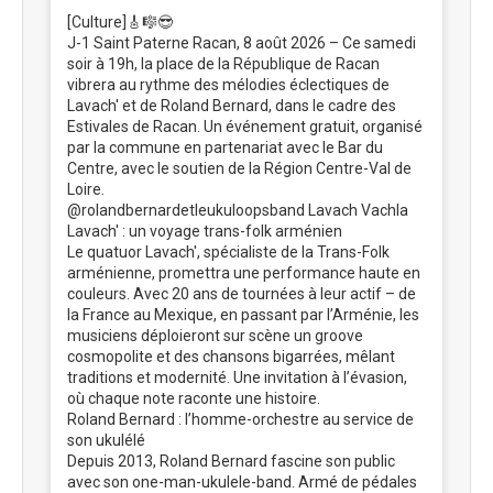
[Culture]🎸🎼😎
J-1 Saint Paterne Racan, 8 août 2026 – Ce samedi
soir à 19h, la place de la République de Racan
vibrera au rythme des mélodies éclectiques de
Lavach' et de Roland Bernard, dans le cadre des
Estivales de Racan. Un événement gratuit, organisé
par la commune en partenariat avec le Bar du
Centre, avec le soutien de la Région Centre-Val de
Loire.
@rolandbernardetleukuloopsband Lavach Vachla
Lavach' : un voyage trans-folk arménien
Le quatuor Lavach', spécialiste de la Trans-Folk
arménienne, promettra une performance haute en
couleurs. Avec 20 ans de tournées à leur actif – de
la France au Mexique, en passant par l’Arménie, les
musiciens déploieront sur scène un groove
cosmopolite et des chansons bigarrées, mêlant
traditions et modernité. Une invitation à l’évasion,
où chaque note raconte une histoire.
Roland Bernard : l’homme-orchestre au service de
son ukulélé
Depuis 2013, Roland Bernard fascine son public
avec son one-man-ukulele-band. Armé de pédales