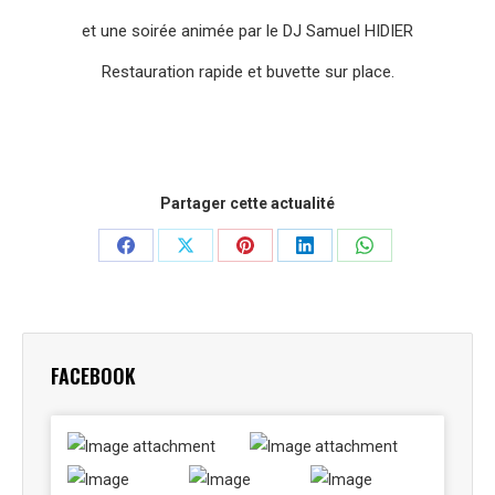
et une soirée animée par le DJ Samuel HIDIER
Restauration rapide et buvette sur place.
Partager cette actualité
Partager
Partager
Partager
Partager
Partager
sur
sur
sur
sur
sur
Facebook
X
Pinterest
LinkedIn
WhatsApp
FACEBOOK