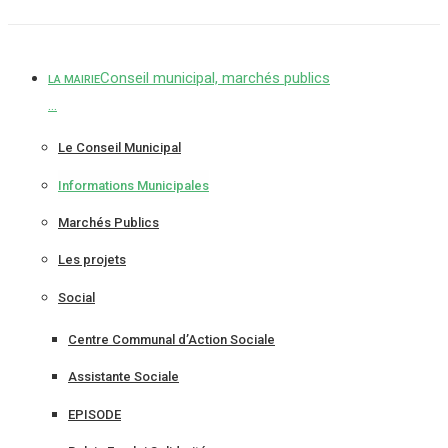
Aller
au
contenu
Conseil municipal, marchés publics
LA MAIRIE
…
Le Conseil Municipal
Informations Municipales
Marchés Publics
Les projets
Social
Centre Communal d’Action Sociale
Assistante Sociale
EPISODE