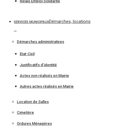
Relais Emploi Solidarité
Démarches, locations
SERVICES MUNICIPAUX
…
Démarches administratives
Etat-Civil
Justificatifs d’identité
Actes non réalisés en Mairie
Autres actes réalisés en Mairie
Location de Salles
Cimetière
Ordures Ménagères