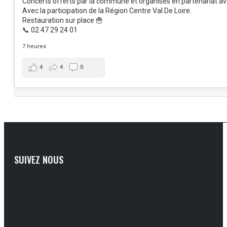
Concerts offerts par la commune et organisés en partenariat ave
Avec la participation de la Région Centre Val De Loire.
Restauration sur place 🍟
📞 02 47 29 24 01
7 heures
4
4
0
SUIVEZ NOUS