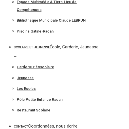
Espace Multimédia & Tiers-Lieu de
Compétences
Bibliothèque Municipale Claude LEBRUN
Piscine Gâtine-Racan
École, Garderie, Jeunesse
SCOLAIRE ET JEUNESSE
…
Garderie Périscolaire
Jeunesse
Les Ecoles
Pôle Petite Enfance Racan
Restaurant Scolaire
Coordonnées, nous écrire
CONTACT