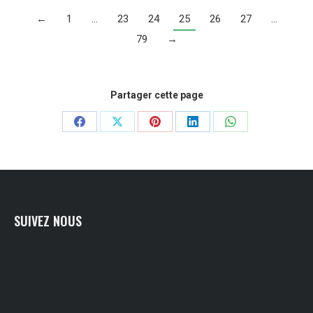
←
1
…
23
24
25
26
27
…
79
→
Partager cette page
Partager
Partager
Partager
Partager
Partager
sur
sur
sur
sur
sur
Facebook
X
Pinterest
LinkedIn
WhatsApp
SUIVEZ NOUS