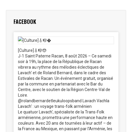
Facebook
X
Pinterest
LinkedIn
WhatsApp
FACEBOOK
[Culture]🎸🎼😎
J-1 Saint Paterne Racan, 8 août 2026 – Ce samedi
soir à 19h, la place de la République de Racan
vibrera au rythme des mélodies éclectiques de
Lavach' et de Roland Bernard, dans le cadre des
Estivales de Racan. Un événement gratuit, organisé
par la commune en partenariat avec le Bar du
Centre, avec le soutien de la Région Centre-Val de
Loire.
@rolandbernardetleukuloopsband Lavach Vachla
Lavach' : un voyage trans-folk arménien
Le quatuor Lavach', spécialiste de la Trans-Folk
arménienne, promettra une performance haute en
couleurs. Avec 20 ans de tournées à leur actif – de
la France au Mexique, en passant par l’Arménie, les