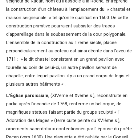
seigneur de Racan, nom qu’il associe à la Roche, entreprend
la construction d’un château à l’emplacement du » chastel et
maison seigneuriale » tel qu’on le qualifiait en 1600. De cette
construction primitive pourraient subsister des traces
d’appareillage dans le soubassement de la cour polygonale.
L’ensemble de la construction au 17ème siècle, placée
perpendiculairement au coteau est ainsi décrite dans l’aveu de
1711 : » le dit chastel consistant en un grand pavillon avec
tourelle au coin de celui-ci, un autre pavillon servant de
chapelle, entre lequel pavillon, il y a un grand corps de logis et
plusieurs autres bâtiments « .
L’Église paroissiale
, (XIVème et Xvème s.), reconstruite en
partie après l’incendie de 1768, renferme un bel orgue, de
magnifiques statues faisant partie du groupe sculpté « l’
Adoration des Mages » (terre cuite peinte du XVIème s.),
ornements sacerdotaux confectionnés par l’ épouse du poète
Racan (vers 1630). Une plaquette a été publiée par le Conseil