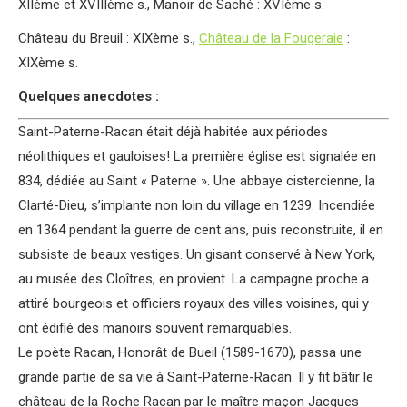
XIIème et XVIIIème s., Manoir de Saché : XVIème s.
Château du Breuil : XIXème s.,
Château de la Fougeraie
:
XIXème s.
Quelques anecdotes :
Saint-Paterne-Racan était déjà habitée aux périodes
néolithiques et gauloises! La première église est signalée en
834, dédiée au Saint « Paterne ». Une abbaye cistercienne, la
Clarté-Dieu, s’implante non loin du village en 1239. Incendiée
en 1364 pendant la guerre de cent ans, puis reconstruite, il en
subsiste de beaux vestiges. Un gisant conservé à New York,
au musée des Cloîtres, en provient. La campagne proche a
attiré bourgeois et officiers royaux des villes voisines, qui y
ont édifié des manoirs souvent remarquables.
Le poète Racan, Honorât de Bueil (1589-1670), passa une
grande partie de sa vie à Saint-Paterne-Racan. Il y fit bâtir le
château de la Roche Racan par le maître maçon Jacques