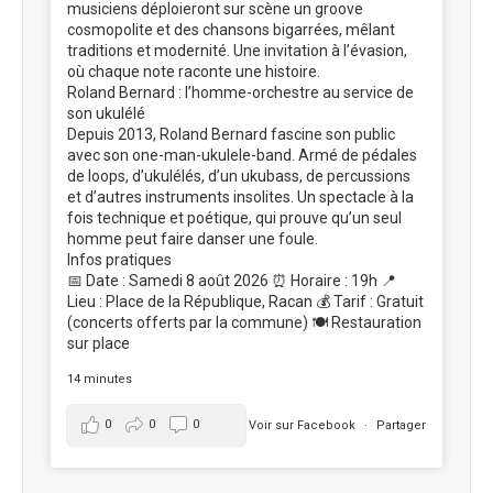
musiciens déploieront sur scène un groove
cosmopolite et des chansons bigarrées, mêlant
traditions et modernité. Une invitation à l’évasion,
où chaque note raconte une histoire.
Roland Bernard : l’homme-orchestre au service de
son ukulélé
Depuis 2013, Roland Bernard fascine son public
avec son one-man-ukulele-band. Armé de pédales
de loops, d’ukulélés, d’un ukubass, de percussions
et d’autres instruments insolites. Un spectacle à la
fois technique et poétique, qui prouve qu’un seul
homme peut faire danser une foule.
Infos pratiques
📅 Date : Samedi 8 août 2026 ⏰ Horaire : 19h 📍
Lieu : Place de la République, Racan 💰 Tarif : Gratuit
(concerts offerts par la commune) 🍽️ Restauration
sur place
14 minutes
0
0
0
Voir sur Facebook
·
Partager