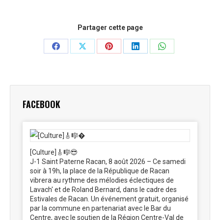
Partager cette page
Partager
Partager
Partager
Partager
Partager
sur
sur
sur
sur
sur
Facebook
X
Pinterest
LinkedIn
WhatsApp
FACEBOOK
[Culture]🎸🎼😎
J-1 Saint Paterne Racan, 8 août 2026 – Ce samedi
soir à 19h, la place de la République de Racan
vibrera au rythme des mélodies éclectiques de
Lavach' et de Roland Bernard, dans le cadre des
Estivales de Racan. Un événement gratuit, organisé
par la commune en partenariat avec le Bar du
Centre, avec le soutien de la Région Centre-Val de