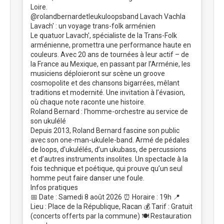
Loire.
@rolandbernardetleukuloopsband Lavach Vachla
Lavach' : un voyage trans-folk arménien
Le quatuor Lavach', spécialiste de la Trans-Folk
arménienne, promettra une performance haute en
couleurs. Avec 20 ans de tournées à leur actif – de
la France au Mexique, en passant par l’Arménie, les
musiciens déploieront sur scène un groove
cosmopolite et des chansons bigarrées, mêlant
traditions et modernité. Une invitation à l’évasion,
où chaque note raconte une histoire.
Roland Bernard : l’homme-orchestre au service de
son ukulélé
Depuis 2013, Roland Bernard fascine son public
avec son one-man-ukulele-band. Armé de pédales
de loops, d’ukulélés, d’un ukubass, de percussions
et d’autres instruments insolites. Un spectacle à la
fois technique et poétique, qui prouve qu’un seul
homme peut faire danser une foule.
Infos pratiques
📅 Date : Samedi 8 août 2026 ⏰ Horaire : 19h 📍
Lieu : Place de la République, Racan 💰 Tarif : Gratuit
(concerts offerts par la commune) 🍽️ Restauration