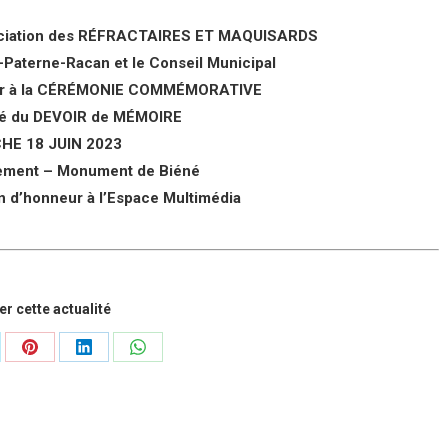
ssociation des RÉFRACTAIRES ET MAQUISARDS
-Paterne-Racan et le Conseil Municipal
nvier à la CÉRÉMONIE COMMÉMORATIVE
ité du DEVOIR de MÉMOIRE
HE 18 JUIN 2023
ement – Monument de Biéné
n d’honneur à l’Espace Multimédia
r cette actualité
tager
Partager
Partager
Partager
sur
sur
sur
Pinterest
LinkedIn
WhatsApp