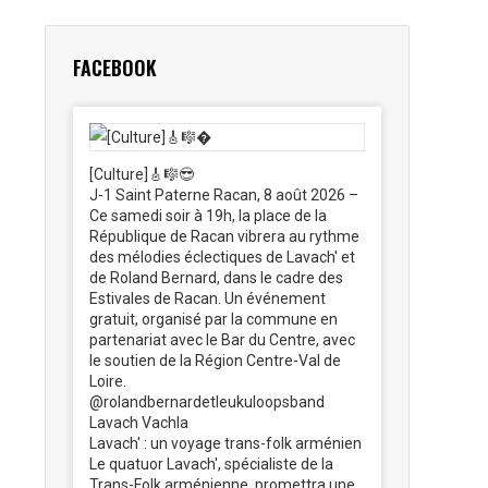
FACEBOOK
[Culture]🎸🎼😎
J-1 Saint Paterne Racan, 8 août 2026 –
Ce samedi soir à 19h, la place de la
République de Racan vibrera au rythme
des mélodies éclectiques de Lavach' et
de Roland Bernard, dans le cadre des
Estivales de Racan. Un événement
gratuit, organisé par la commune en
partenariat avec le Bar du Centre, avec
le soutien de la Région Centre-Val de
Loire.
@rolandbernardetleukuloopsband
Lavach Vachla
Lavach' : un voyage trans-folk arménien
Le quatuor Lavach', spécialiste de la
Trans-Folk arménienne, promettra une