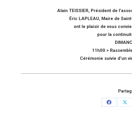
Alain TEISSIER, Président de l’a
Éric LAPLEAU, Maire de Saint
ont le plaisir de vous co
pour la continu
DIMANC
11h00 > Rassembl
Cérémonie suivie d’un vi
Partage
Partager
Par
sur
sur
Facebook
X