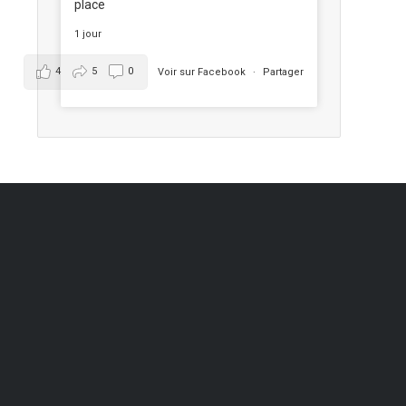
place
1 jour
4
5
0
Voir sur Facebook
·
Partager