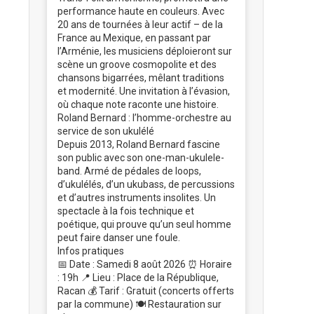
performance haute en couleurs. Avec
20 ans de tournées à leur actif – de la
France au Mexique, en passant par
l’Arménie, les musiciens déploieront sur
scène un groove cosmopolite et des
chansons bigarrées, mêlant traditions
et modernité. Une invitation à l’évasion,
où chaque note raconte une histoire.
Roland Bernard : l’homme-orchestre au
service de son ukulélé
Depuis 2013, Roland Bernard fascine
son public avec son one-man-ukulele-
band. Armé de pédales de loops,
d’ukulélés, d’un ukubass, de percussions
et d’autres instruments insolites. Un
spectacle à la fois technique et
poétique, qui prouve qu’un seul homme
peut faire danser une foule.
Infos pratiques
📅 Date : Samedi 8 août 2026 ⏰ Horaire
: 19h 📍 Lieu : Place de la République,
Racan 💰 Tarif : Gratuit (concerts offerts
par la commune) 🍽️ Restauration sur