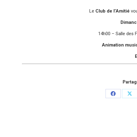
Le
Club de l’Amitié
vou
Dimanc
14h00 – Salle des 
Animation musi
E
Partage
Partager
Par
sur
sur
Facebook
X