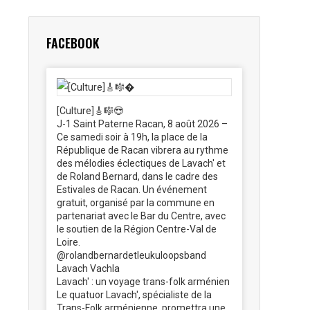
FACEBOOK
[Culture]🎸🎼😎
J-1 Saint Paterne Racan, 8 août 2026 –
Ce samedi soir à 19h, la place de la
République de Racan vibrera au rythme
des mélodies éclectiques de Lavach' et
de Roland Bernard, dans le cadre des
Estivales de Racan. Un événement
gratuit, organisé par la commune en
partenariat avec le Bar du Centre, avec
le soutien de la Région Centre-Val de
Loire.
@rolandbernardetleukuloopsband
Lavach Vachla
Lavach' : un voyage trans-folk arménien
Le quatuor Lavach', spécialiste de la
Trans-Folk arménienne, promettra une