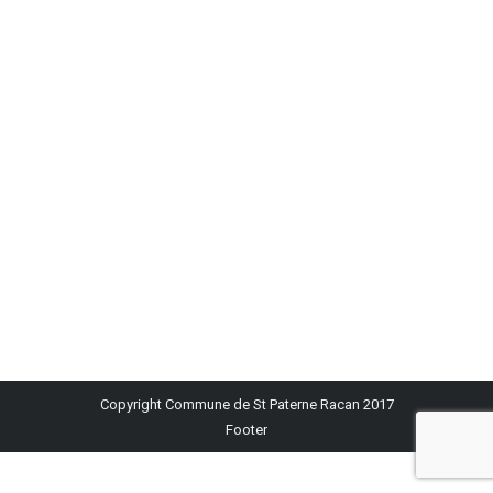
Fermeture de la Bibliothèque et de l’Espace
Multimédia
Commune
Par
info@racan-multimedia.fr
Pendant les fêtes de fin d’année la Bibliothèque sera
fermée du 23 décembre au 1er janvier inclus. L’Espace
Multimédia sera fermé du 25 au 26 décembre, du 28
au 1er janvier inclus ainsi que le mercredi 03 janvier.
Copyright Commune de St Paterne Racan 2017
Footer