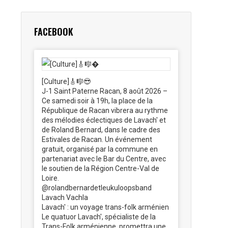
FACEBOOK
[Culture]🎸🎼😎
J-1 Saint Paterne Racan, 8 août 2026 –
Ce samedi soir à 19h, la place de la
République de Racan vibrera au rythme
des mélodies éclectiques de Lavach' et
de Roland Bernard, dans le cadre des
Estivales de Racan. Un événement
gratuit, organisé par la commune en
partenariat avec le Bar du Centre, avec
le soutien de la Région Centre-Val de
Loire.
@rolandbernardetleukuloopsband
Lavach Vachla
Lavach' : un voyage trans-folk arménien
Le quatuor Lavach', spécialiste de la
Trans-Folk arménienne, promettra une