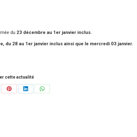
rmée du
23 décembre au 1er janvier inclus.
 du 28 au 1er janvier inclus ainsi que le mercredi 03 janvier.
r cette actualité
tager
Partager
Partager
Partager
sur
sur
sur
Pinterest
LinkedIn
WhatsApp