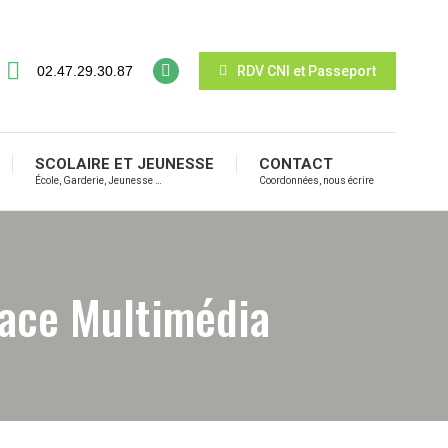
02.47.29.30.87
RDV CNI et Passeport
SCOLAIRE ET JEUNESSE
CONTACT
École, Garderie, Jeunesse …
Coordonnées, nous écrire
pace Multimédia