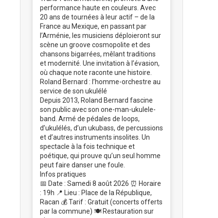
performance haute en couleurs. Avec
20 ans de tournées à leur actif – de la
France au Mexique, en passant par
l’Arménie, les musiciens déploieront sur
scène un groove cosmopolite et des
chansons bigarrées, mêlant traditions
et modernité. Une invitation à l’évasion,
où chaque note raconte une histoire.
Roland Bernard : l’homme-orchestre au
service de son ukulélé
Depuis 2013, Roland Bernard fascine
son public avec son one-man-ukulele-
band. Armé de pédales de loops,
d’ukulélés, d’un ukubass, de percussions
et d’autres instruments insolites. Un
spectacle à la fois technique et
poétique, qui prouve qu’un seul homme
peut faire danser une foule.
Infos pratiques
📅 Date : Samedi 8 août 2026 ⏰ Horaire
: 19h 📍 Lieu : Place de la République,
Racan 💰 Tarif : Gratuit (concerts offerts
par la commune) 🍽️ Restauration sur