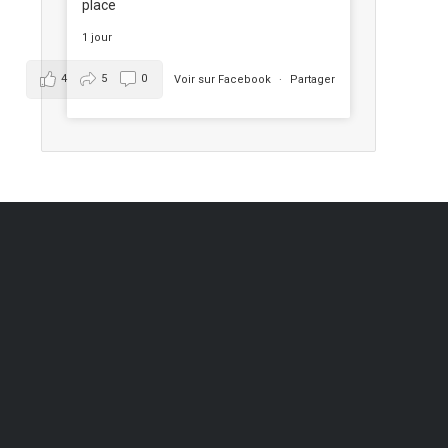
place
1 jour
4
5
0
Voir sur Facebook
·
Partager