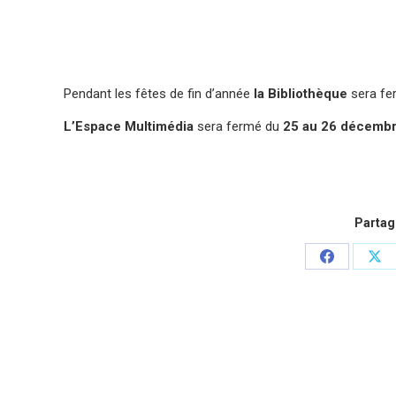
Pendant les fêtes de fin d’année
la Bibliothèque
sera fe
L’Espace Multimédia
sera fermé du
25 au 26 décembre,
Partage
Partager
Par
sur
sur
Facebook
X