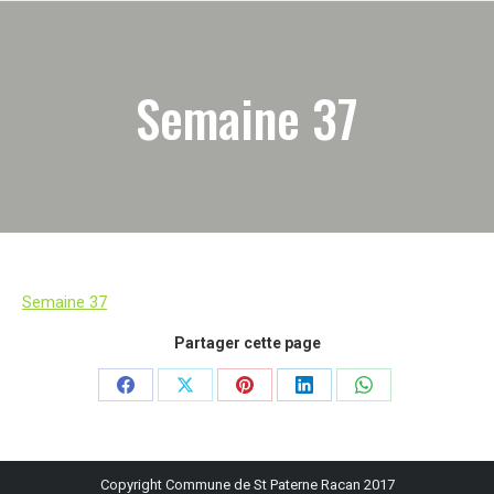
Semaine 37
Semaine 37
Partager cette page
Partager
Partager
Partager
Partager
Partager
sur
sur
sur
sur
sur
Facebook
X
Pinterest
LinkedIn
WhatsApp
Copyright Commune de St Paterne Racan 2017