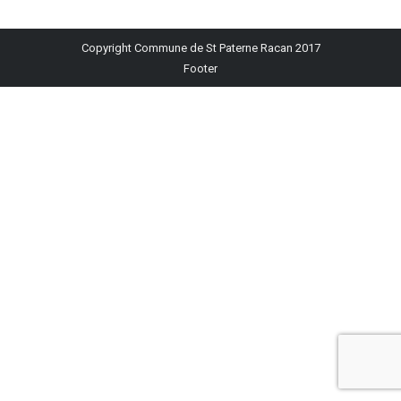
sur
sur
sur
sur
sur
Facebook
X
Pinterest
LinkedIn
WhatsApp
Copyright Commune de St Paterne Racan 2017
Footer