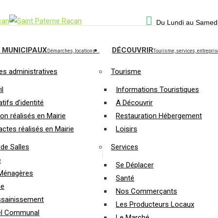
Du Lundi au Samed
 MUNICIPAUX
DÉCOUVRIR
Démarches, locations …
Tourisme, services, entrepri
s administratives
Tourisme
il
Informations Touristiques
atifs d’identité
A Découvrir
on réalisés en Mairie
Restauration Hébergement
actes réalisés en Mairie
Loisirs
de Salles
Services
e
Se Déplacer
Ménagères
Santé
me
Nos Commerçants
ssainissement
Les Producteurs Locaux
el Communal
Le Marché