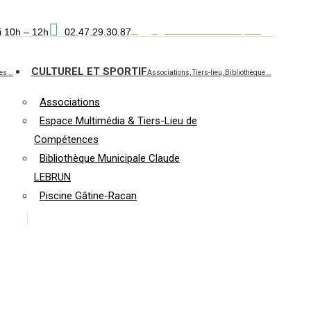
La
RDV CNI et Passeport
i 10h – 12h
02.47.29.30.87
page
Facebook
CULTUREL ET SPORTIF
ses …
Associations, Tiers-lieu, Bibliothèque …
s'ouvre
dans
Associations
une
Espace Multimédia & Tiers-Lieu de
nouvelle
Compétences
fenêtre
Bibliothèque Municipale Claude
LEBRUN
Piscine Gâtine-Racan