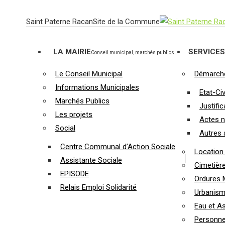
Aller
Saint Paterne Racan
Site de la Commune
au
contenu
LA MAIRIE
SERVICES
Conseil municipal, marchés publics …
Le Conseil Municipal
Démarche
Informations Municipales
Etat-Civ
Marchés Publics
Justific
Les projets
Actes n
Social
Autres 
Centre Communal d’Action Sociale
Location 
Assistante Sociale
Cimetièr
EPISODE
Ordures 
Relais Emploi Solidarité
Urbanis
Eau et A
Personn