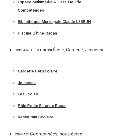
Espace Multimédia & Tiers-Lieu de
Compétences
Bibliothèque Municipale Claude LEBRUN
Piscine Gâtine-Racan
École, Garderie, Jeunesse
SCOLAIRE ET JEUNESSE
…
Garderie Périscolaire
Jeunesse
Les Ecoles
Pôle Petite Enfance Racan
Restaurant Scolaire
Coordonnées, nous écrire
CONTACT