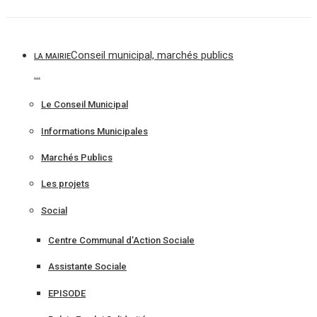
Aller
au
contenu
Conseil municipal, marchés publics
LA MAIRIE
…
Le Conseil Municipal
Informations Municipales
Marchés Publics
Les projets
Social
Centre Communal d’Action Sociale
Assistante Sociale
EPISODE