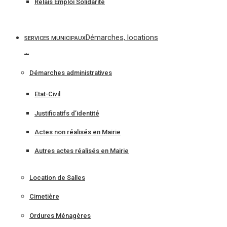
Relais Emploi Solidarité
Démarches, locations
SERVICES MUNICIPAUX
…
Démarches administratives
Etat-Civil
Justificatifs d’identité
Actes non réalisés en Mairie
Autres actes réalisés en Mairie
Location de Salles
Cimetière
Ordures Ménagères