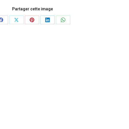
Partager cette image
Partager
Partager
Partager
Partager
Partager
sur
sur
sur
sur
sur
Facebook
X
Pinterest
LinkedIn
WhatsApp