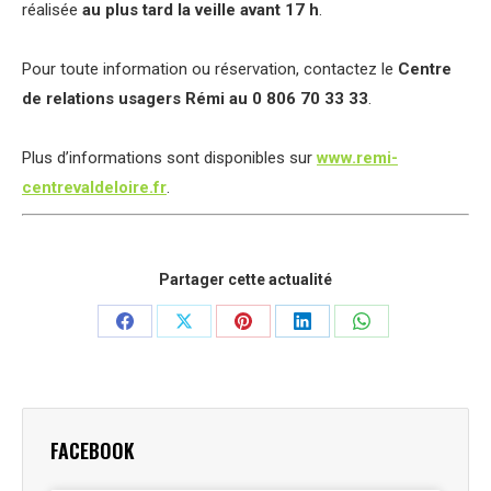
réalisée
au plus tard la veille avant 17 h
.
Pour toute information ou réservation, contactez le
Centre
de relations usagers Rémi au 0 806 70 33 33
.
Plus d’informations sont disponibles sur
www.remi-
centrevaldeloire.fr
.
Partager cette actualité
Partager
Partager
Partager
Partager
Partager
sur
sur
sur
sur
sur
Facebook
X
Pinterest
LinkedIn
WhatsApp
FACEBOOK