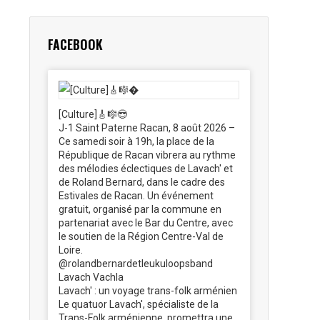
FACEBOOK
[Culture]🎸🎼😎
J-1 Saint Paterne Racan, 8 août 2026 –
Ce samedi soir à 19h, la place de la
République de Racan vibrera au rythme
des mélodies éclectiques de Lavach' et
de Roland Bernard, dans le cadre des
Estivales de Racan. Un événement
gratuit, organisé par la commune en
partenariat avec le Bar du Centre, avec
le soutien de la Région Centre-Val de
Loire.
@rolandbernardetleukuloopsband
Lavach Vachla
Lavach' : un voyage trans-folk arménien
Le quatuor Lavach', spécialiste de la
Trans-Folk arménienne, promettra une