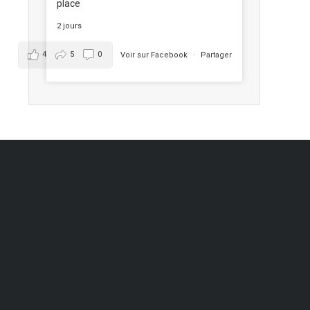
place
2 jours
4
5
0
Voir sur Facebook
·
Partager