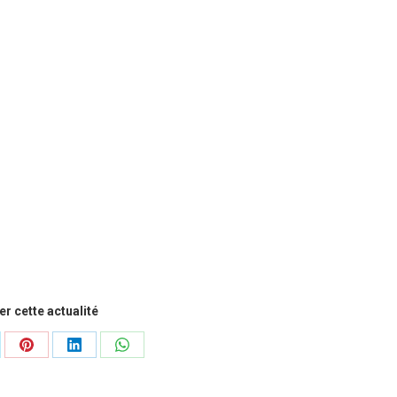
r cette actualité
tager
Partager
Partager
Partager
sur
sur
sur