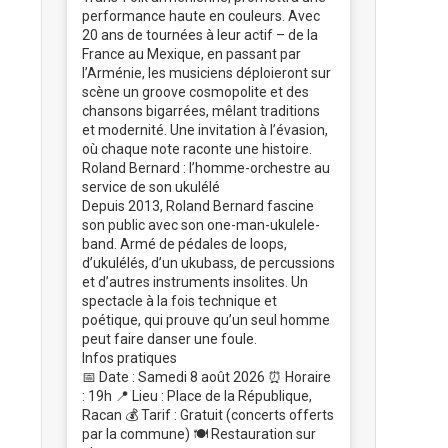
performance haute en couleurs. Avec
20 ans de tournées à leur actif – de la
France au Mexique, en passant par
l’Arménie, les musiciens déploieront sur
scène un groove cosmopolite et des
chansons bigarrées, mêlant traditions
et modernité. Une invitation à l’évasion,
où chaque note raconte une histoire.
Roland Bernard : l’homme-orchestre au
service de son ukulélé
Depuis 2013, Roland Bernard fascine
son public avec son one-man-ukulele-
band. Armé de pédales de loops,
d’ukulélés, d’un ukubass, de percussions
et d’autres instruments insolites. Un
spectacle à la fois technique et
poétique, qui prouve qu’un seul homme
peut faire danser une foule.
Infos pratiques
📅 Date : Samedi 8 août 2026 ⏰ Horaire
: 19h 📍 Lieu : Place de la République,
Racan 💰 Tarif : Gratuit (concerts offerts
par la commune) 🍽️ Restauration sur