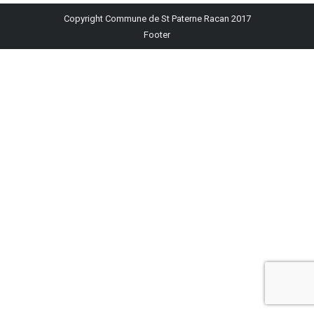
Facebook
X
Pinterest
LinkedIn
WhatsApp
Copyright Commune de St Paterne Racan 2017
Footer