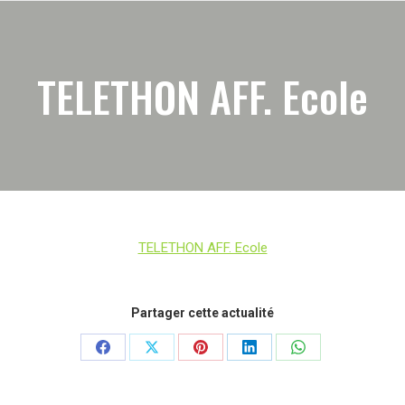
TELETHON AFF. Ecole
TELETHON AFF. Ecole
Partager cette actualité
Partager
Partager
Partager
Partager
Partager
sur
sur
sur
sur
sur