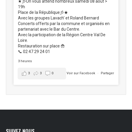
★彡On vous attend nombreux samedi 08 août >
19h
Place de la République彡★
Avec les groupes Lavach' et Roland Bernard
Concerts offerts par la commune et organisés en
partenariat avec le Bar du Centre.
Avec la participation de la Région Centre Val De
Loire.
Restauration sur place 🍟
📞 02 47 29 24 01
3 heures
3
3
0
Voir sur Facebook
·
Partager
SUIVEZ NOUS