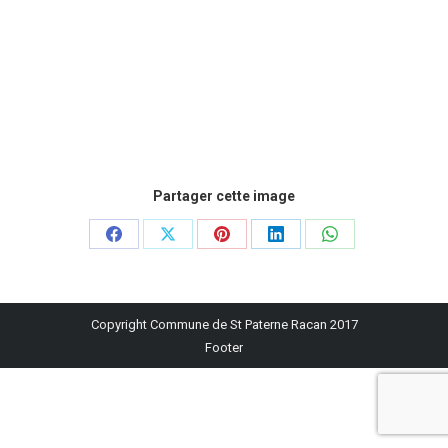
Partager cette image
Partager
Partager
Partager
Partager
Partager
sur
sur
sur
sur
sur
Facebook
X
Pinterest
LinkedIn
WhatsApp
Copyright Commune de St Paterne Racan 2017
Footer