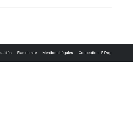
ualités
Plan du site
Mentions Légales
Conception : E.Dog