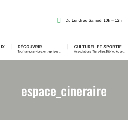
ERVICES MUNICIPAUX
DÉCOUVRIR
CULTUREL ET 
arches, locations …
Tourisme, services, entreprises …
Associations, Tiers-lieu,
Du Lundi au Samedi 10h – 12h
UX
DÉCOUVRIR
CULTUREL ET SPORTIF
Tourisme, services, entreprises …
Associations, Tiers-lieu, Bibliothèque …
espace_cineraire