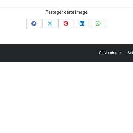
Partager cette image
Partager
Partager
Partager
Partager
Partager
sur
sur
sur
sur
sur
Facebook
X
Pinterest
LinkedIn
WhatsApp
Suivi extranet
Act