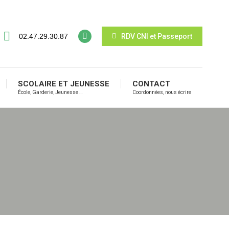
SPORTIF
SCOLAIRE ET JEUNESSE
CONTACT
 Bibliothèque …
École, Garderie, Jeunesse …
Coordonnées, nous écrire
02.47.29.30.87
RDV CNI et Passeport
SCOLAIRE ET JEUNESSE
CONTACT
École, Garderie, Jeunesse …
Coordonnées, nous écrire