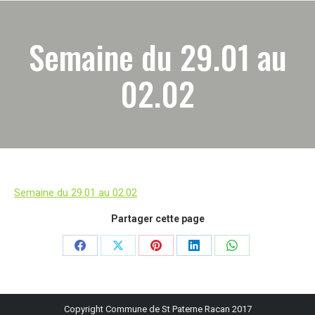
Semaine du 29.01 au
02.02
Semaine du 29.01 au 02.02
Partager cette page
Partager
Partager
Partager
Partager
Partager
sur
sur
sur
sur
sur
Facebook
X
Pinterest
LinkedIn
WhatsApp
Copyright Commune de St Paterne Racan 2017