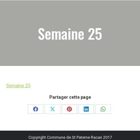
Semaine 25
Semaine 25
Partager cette page
Partager
Partager
Partager
Partager
Partager
sur
sur
sur
sur
sur
Facebook
X
Pinterest
LinkedIn
WhatsApp
Copyright Commune de St Paterne Racan 2017