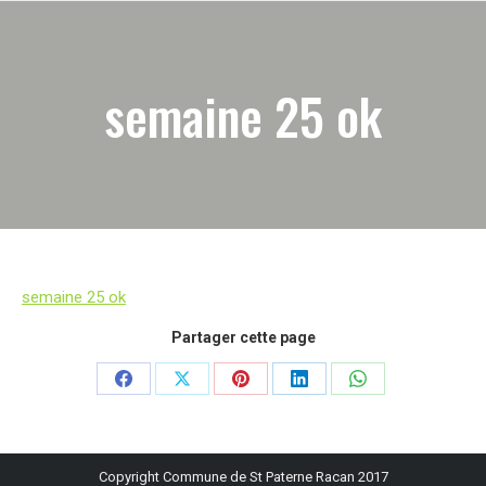
semaine 25 ok
semaine 25 ok
Partager cette page
Partager
Partager
Partager
Partager
Partager
sur
sur
sur
sur
sur
Facebook
X
Pinterest
LinkedIn
WhatsApp
Copyright Commune de St Paterne Racan 2017