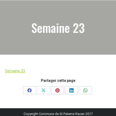
Semaine 23
Semaine 23
Partager cette page
Partager
Partager
Partager
Partager
Partager
sur
sur
sur
sur
sur
Facebook
X
Pinterest
LinkedIn
WhatsApp
Copyright Commune de St Paterne Racan 2017