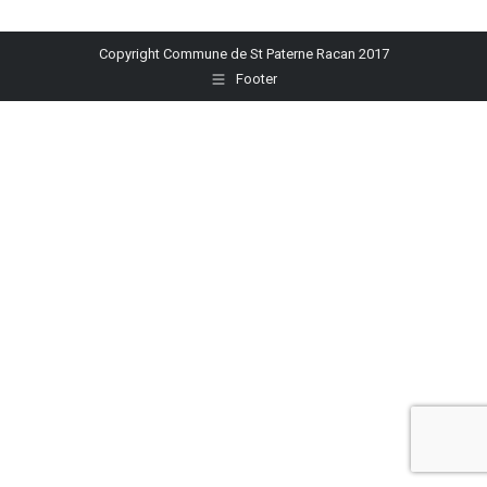
sur
sur
sur
sur
sur
Facebook
X
Pinterest
LinkedIn
WhatsApp
Copyright Commune de St Paterne Racan 2017
Footer