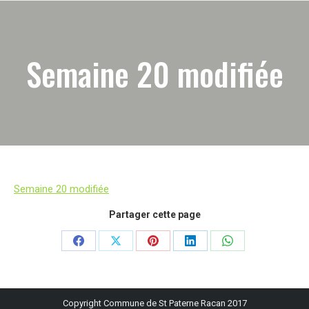
Semaine 20 modifiée
Semaine 20 modifiée
Partager cette page
Partager
Partager
Partager
Partager
Partager
sur
sur
sur
sur
sur
Facebook
X
Pinterest
LinkedIn
WhatsApp
Copyright Commune de St Paterne Racan 2017