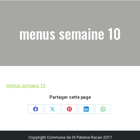
menus semaine 10
menus semaine 10
Partager cette page
Partager
Partager
Partager
Partager
Partager
sur
sur
sur
sur
sur
Facebook
X
Pinterest
LinkedIn
WhatsApp
Copyright Commune de St Paterne Racan 2017