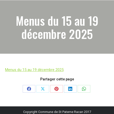
Menus du 15 au 19
décembre 2025
Menus du 15 au 19 décembre 2025
Partager cette page
Partager
Partager
Partager
Partager
Partager
sur
sur
sur
sur
sur
Facebook
X
Pinterest
LinkedIn
WhatsApp
Copyright Commune de St Paterne Racan 2017