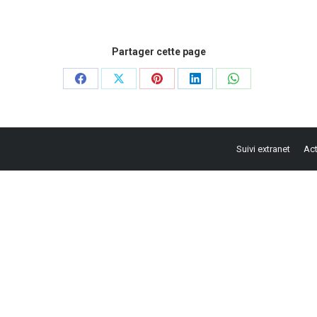
Partager cette page
Partager
Partager
Partager
Partager
Partager
sur
sur
sur
sur
sur
Facebook
X
Pinterest
LinkedIn
WhatsApp
Suivi extranet
Act