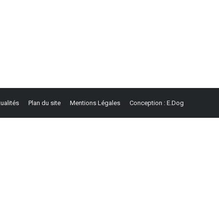
ualités
Plan du site
Mentions Légales
Conception : E.Dog