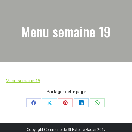
Menu semaine 19
Menu semaine 19
Partager cette page
Partager
Partager
Partager
Partager
Partager
sur
sur
sur
sur
sur
Facebook
X
Pinterest
LinkedIn
WhatsApp
Copyright Commune de St Paterne Racan 2017