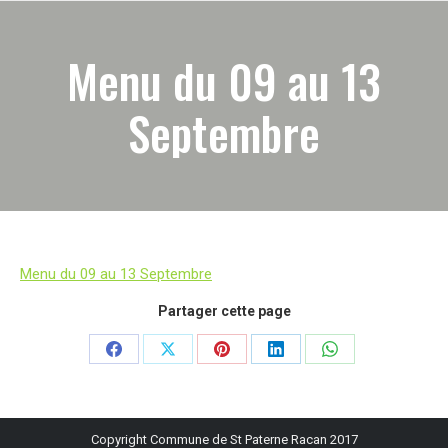
Menu du 09 au 13
Septembre
Menu du 09 au 13 Septembre
Partager cette page
Partager
Partager
Partager
Partager
Partager
sur
sur
sur
sur
sur
Facebook
X
Pinterest
LinkedIn
WhatsApp
Copyright Commune de St Paterne Racan 2017