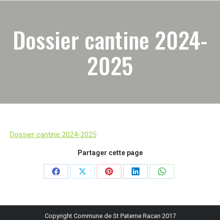
Dossier cantine 2024-
2025
Dossier cantine 2024-2025
Partager cette page
Partager
Partager
Partager
Partager
Partager
sur
sur
sur
sur
sur
Facebook
X
Pinterest
LinkedIn
WhatsApp
Copyright Commune de St Paterne Racan 2017