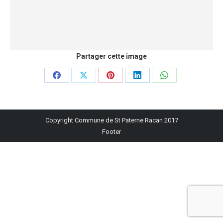
Partager cette image
Partager
Partager
Partager
Partager
Partager
sur
sur
sur
sur
sur
Facebook
X
Pinterest
LinkedIn
WhatsApp
Copyright Commune de St Paterne Racan 2017
Footer