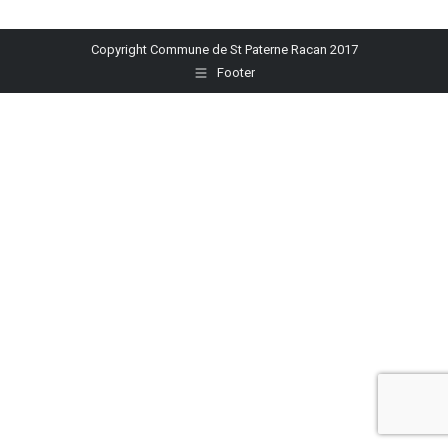
sur
sur
sur
sur
sur
Facebook
X
Pinterest
LinkedIn
WhatsApp
Copyright Commune de St Paterne Racan 2017
Footer