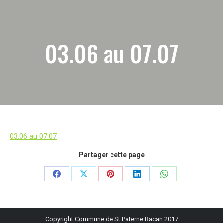
03.06 au 07.07
03.06 au 07.07
Partager cette page
Partager
Partager
Partager
Partager
Partager
sur
sur
sur
sur
sur
Facebook
X
Pinterest
LinkedIn
WhatsApp
Copyright Commune de St Paterne Racan 2017