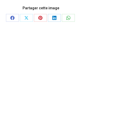
Partager cette image
Partager
Partager
Partager
Partager
Partager
sur
sur
sur
sur
sur
Facebook
X
Pinterest
LinkedIn
WhatsApp