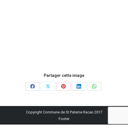
Partager cette image
Partager
Partager
Partager
Partager
Partager
sur
sur
sur
sur
sur
Facebook
X
Pinterest
LinkedIn
WhatsApp
Copyright Commune de St Paterne Racan 2017
Footer