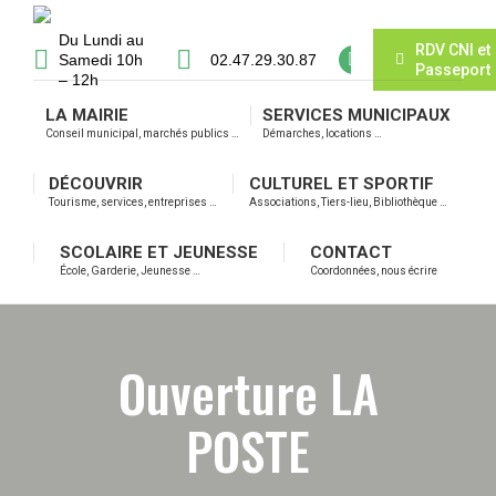
Du Lundi au
RDV CNI et
Samedi 10h
02.47.29.30.87
Passeport
– 12h
LA MAIRIE
SERVICES MUNICIPAUX
Conseil municipal, marchés publics …
Démarches, locations …
DÉCOUVRIR
CULTUREL ET SPORTIF
Tourisme, services, entreprises …
Associations, Tiers-lieu, Bibliothèque …
SCOLAIRE ET JEUNESSE
CONTACT
École, Garderie, Jeunesse …
Coordonnées, nous écrire
Ouverture LA
POSTE