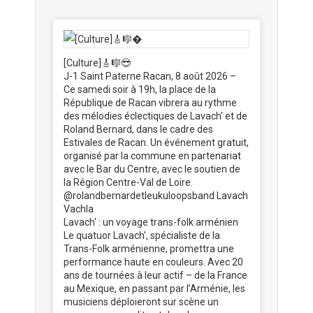
Facebook
X
Pinterest
LinkedIn
WhatsApp
[Culture]🎸🎼😎
J-1 Saint Paterne Racan, 8 août 2026 –
Ce samedi soir à 19h, la place de la
République de Racan vibrera au rythme
des mélodies éclectiques de Lavach' et de
Roland Bernard, dans le cadre des
Estivales de Racan. Un événement gratuit,
organisé par la commune en partenariat
avec le Bar du Centre, avec le soutien de
la Région Centre-Val de Loire.
@rolandbernardetleukuloopsband Lavach
Vachla
Lavach' : un voyage trans-folk arménien
Le quatuor Lavach', spécialiste de la
Trans-Folk arménienne, promettra une
performance haute en couleurs. Avec 20
ans de tournées à leur actif – de la France
au Mexique, en passant par l’Arménie, les
musiciens déploieront sur scène un