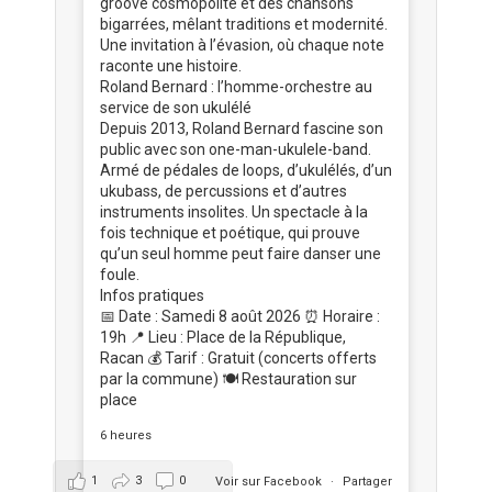
groove cosmopolite et des chansons
bigarrées, mêlant traditions et modernité.
Une invitation à l’évasion, où chaque note
raconte une histoire.
Roland Bernard : l’homme-orchestre au
service de son ukulélé
Depuis 2013, Roland Bernard fascine son
public avec son one-man-ukulele-band.
Armé de pédales de loops, d’ukulélés, d’un
ukubass, de percussions et d’autres
instruments insolites. Un spectacle à la
fois technique et poétique, qui prouve
qu’un seul homme peut faire danser une
foule.
Infos pratiques
📅 Date : Samedi 8 août 2026 ⏰ Horaire :
19h 📍 Lieu : Place de la République,
Racan 💰 Tarif : Gratuit (concerts offerts
par la commune) 🍽️ Restauration sur
place
6 heures
1
3
0
Voir sur Facebook
·
Partager