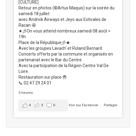
[CULTURE]
Retour en photos (©Artus Maquis) sur la soirée du
samedi 18 juillet
avec Andrick Airways et Jeyo aux Estivales de
Racan 🤩
★彡On vous attend nombreux samedi 08 août >
19h
Place de la République彡★
Avec les groupes Lavach' et Roland Bernard
Concerts offerts par la commune et organisés en
partenariat avec le Bar du Centre.
Avec la participation de la Région Centre Val De
Loire.
Restauration sur place 🍟
📞 02 47 29 24 01
5 heures
4
3
0
Voir sur Facebook
·
Partager