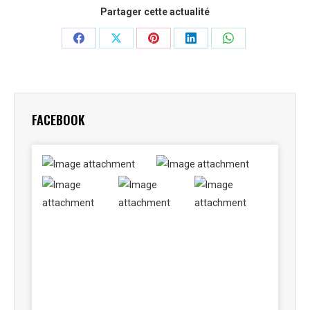
Partager cette actualité
Partager
Partager
Partager
Partager
Partager
sur
sur
sur
sur
sur
Facebook
X
Pinterest
LinkedIn
WhatsApp
FACEBOOK