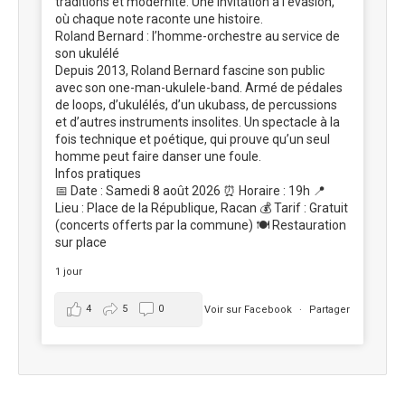
traditions et modernité. Une invitation à l’évasion,
où chaque note raconte une histoire.
Roland Bernard : l’homme-orchestre au service de
son ukulélé
Depuis 2013, Roland Bernard fascine son public
avec son one-man-ukulele-band. Armé de pédales
de loops, d’ukulélés, d’un ukubass, de percussions
et d’autres instruments insolites. Un spectacle à la
fois technique et poétique, qui prouve qu’un seul
homme peut faire danser une foule.
Infos pratiques
📅 Date : Samedi 8 août 2026 ⏰ Horaire : 19h 📍
Lieu : Place de la République, Racan 💰 Tarif : Gratuit
(concerts offerts par la commune) 🍽️ Restauration
sur place
1 jour
4
5
0
Voir sur Facebook
·
Partager