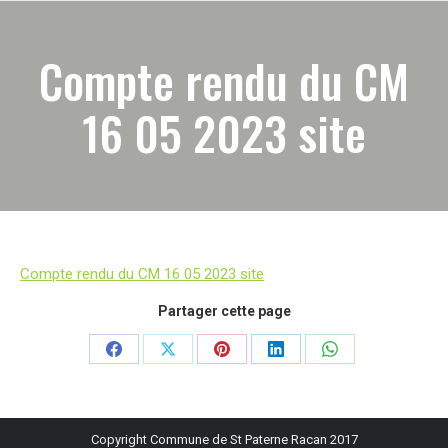
Compte rendu du CM
16 05 2023 site
Compte rendu du CM 16 05 2023 site
Partager cette page
Partager
Partager
Partager
Partager
Partager
sur
sur
sur
sur
sur
Facebook
X
Pinterest
LinkedIn
WhatsApp
Copyright Commune de St Paterne Racan 2017