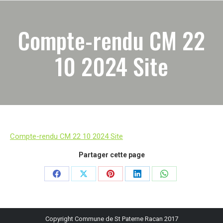
Compte-rendu CM 22
10 2024 Site
Compte-rendu CM 22 10 2024 Site
Partager cette page
Partager
Partager
Partager
Partager
Partager
sur
sur
sur
sur
sur
Facebook
X
Pinterest
LinkedIn
WhatsApp
Copyright Commune de St Paterne Racan 2017