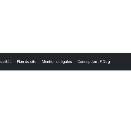
ualités
Plan du site
Mentions Légales
Conception : E.Dog