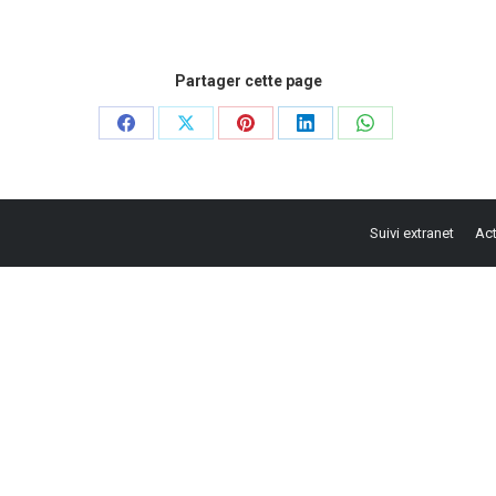
Partager cette page
Partager
Partager
Partager
Partager
Partager
sur
sur
sur
sur
sur
Facebook
X
Pinterest
LinkedIn
WhatsApp
Suivi extranet
Act