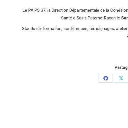
Le PAIPS 37, la Direction Départementale de la Cohésion
Santé à Saint-Paterne-Racan le
Sa
Stands d’information, conférences, témoignages, atelier
Partage
Partager
Par
sur
sur
Facebook
X