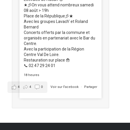
★彡On vous attend nombreux samedi
08 août > 19h
Place de la République彡★
Avec les groupes Lavach' et Roland
Bernard
Concerts offerts par la commune et
organisés en partenariat avec le Bar du
Centre.
Avec la participation de la Région
Centre Val De Loire.
Restauration sur place 🍟
📞 02 47 29 24 01
18 heures
4
4
0
Voir sur Facebook
·
Partager