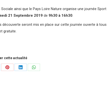
 Sociale ainsi que le Pays Loire Nature organise une journée Sport
medi 21 Septembre 2019
de
9h30 à 16h30
.
s découverte seront mis en place sur cette journée ouverte à tous
et gratuite.
r cette actualité
tager
Partager
Partager
Partager
sur
sur
sur
Pinterest
LinkedIn
WhatsApp