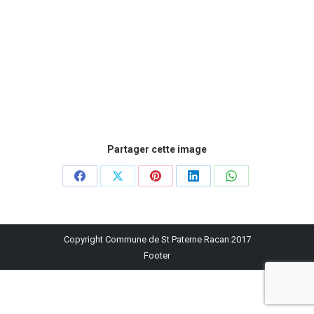
Partager cette image
Partager
Partager
Partager
Partager
Partager
sur
sur
sur
sur
sur
Facebook
X
Pinterest
LinkedIn
WhatsApp
Copyright Commune de St Paterne Racan 2017
Footer