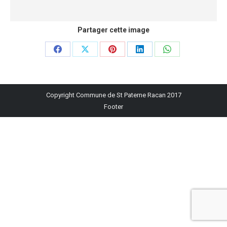
Partager cette image
Partager
Partager
Partager
Partager
Partager
sur
sur
sur
sur
sur
Facebook
X
Pinterest
LinkedIn
WhatsApp
Copyright Commune de St Paterne Racan 2017
Footer