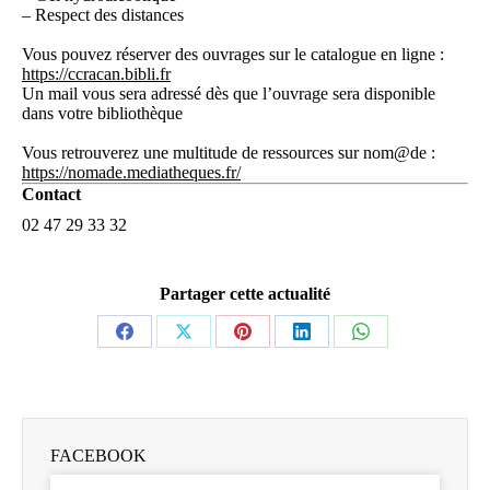
– Respect des distances
Vous pouvez réserver des ouvrages sur le catalogue en ligne :
https://ccracan.bibli.fr
Un mail vous sera adressé dès que l’ouvrage sera disponible
dans votre bibliothèque
Vous retrouverez une multitude de ressources sur nom@de :
https://nomade.mediatheques.fr/
Contact
02 47 29 33 32
Partager cette actualité
Partager
Partager
Partager
Partager
Partager
sur
sur
sur
sur
sur
Facebook
X
Pinterest
LinkedIn
WhatsApp
FACEBOOK