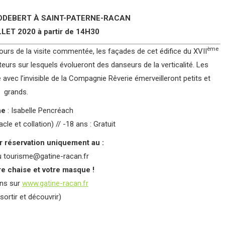
ODEBERT À SAINT-PATERNE-RACAN
ET 2020 à partir de 14H30
ème
urs de la visite commentée, les façades de cet édifice du XVII
teurs sur lesquels évolueront des danseurs de la verticalité. Les
 avec l’invisible de la Compagnie Rêverie émerveilleront petits et
grands.
he
: Isabelle Pencréach
acle et collation) // -18 ans : Gratuit
ur réservation uniquement au :
u tourisme@gatine-racan.fr
re chaise et votre masque !
ons sur
www.gatine-racan.fr
sortir et découvrir)