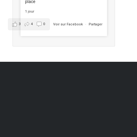
place
1 jour
3
4
0
Voir sur Facebook
·
Partager