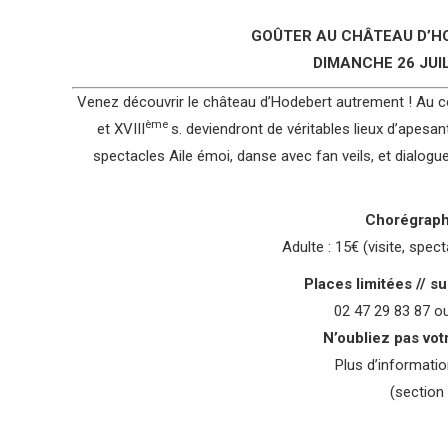
GOÛTER AU CHÂTEAU D’H
DIMANCHE 26 JUILL
Venez découvrir le château d’Hodebert autrement ! Au co
ème
et XVIII
s. deviendront de véritables lieux d’apesan
spectacles Aile émoi, danse avec fan veils, et dialogue
Chorégrap
Adulte : 15€ (visite, spect
Places limitées // s
02 47 29 83 87 o
N’oubliez pas vot
Plus d’informati
(section 