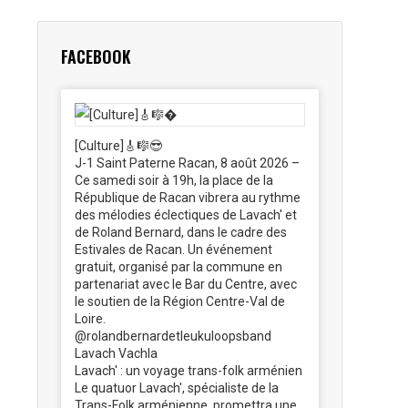
FACEBOOK
[Culture]🎸🎼😎
J-1 Saint Paterne Racan, 8 août 2026 –
Ce samedi soir à 19h, la place de la
République de Racan vibrera au rythme
des mélodies éclectiques de Lavach' et
de Roland Bernard, dans le cadre des
Estivales de Racan. Un événement
gratuit, organisé par la commune en
partenariat avec le Bar du Centre, avec
le soutien de la Région Centre-Val de
Loire.
@rolandbernardetleukuloopsband
Lavach Vachla
Lavach' : un voyage trans-folk arménien
Le quatuor Lavach', spécialiste de la
Trans-Folk arménienne, promettra une