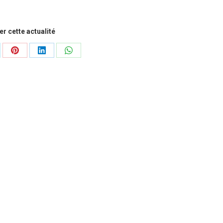
r cette actualité
tager
Partager
Partager
Partager
sur
sur
sur
Pinterest
LinkedIn
WhatsApp