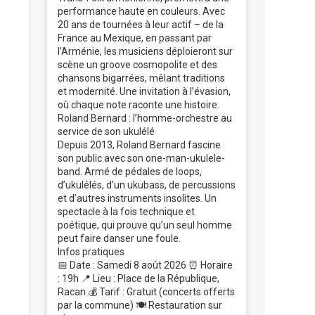
performance haute en couleurs. Avec
20 ans de tournées à leur actif – de la
France au Mexique, en passant par
l’Arménie, les musiciens déploieront sur
scène un groove cosmopolite et des
chansons bigarrées, mêlant traditions
et modernité. Une invitation à l’évasion,
où chaque note raconte une histoire.
Roland Bernard : l’homme-orchestre au
service de son ukulélé
Depuis 2013, Roland Bernard fascine
son public avec son one-man-ukulele-
band. Armé de pédales de loops,
d’ukulélés, d’un ukubass, de percussions
et d’autres instruments insolites. Un
spectacle à la fois technique et
poétique, qui prouve qu’un seul homme
peut faire danser une foule.
Infos pratiques
📅 Date : Samedi 8 août 2026 ⏰ Horaire
: 19h 📍 Lieu : Place de la République,
Racan 💰 Tarif : Gratuit (concerts offerts
par la commune) 🍽️ Restauration sur